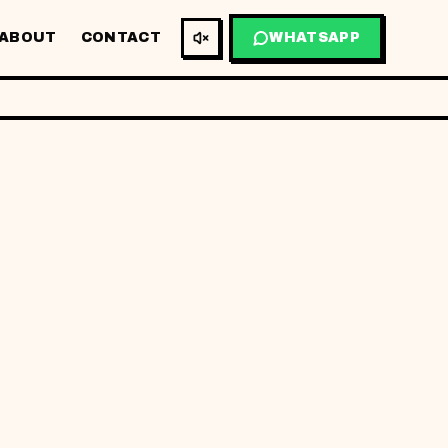
ABOUT
CONTACT
WHATSAPP
BM
EN
RETA
I: