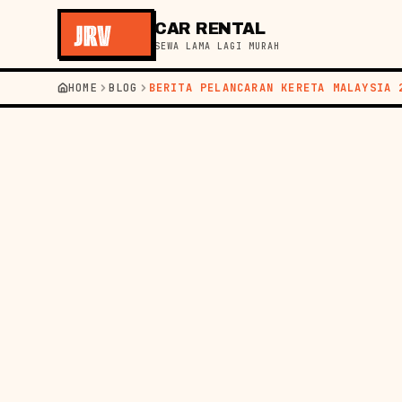
CAR RENTAL
SEWA LAMA LAGI MURAH
HOME
BLOG
BERITA PELANCARAN KERETA MALAYSIA 
←
KEMBALI KE BLOG
BERITA
15 MEI 202
PEL
MALA