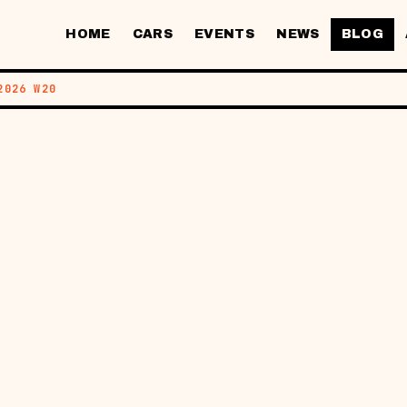
HOME
CARS
EVENTS
NEWS
BLOG
2026 W20
6
ANCARAN KE
YSIA TERKIN